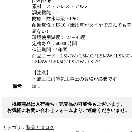
[7W]950g
素材：ステンレス・アルミ
調光機能：×
防塵・防水等級：IP67
耐衝撃性：IK10（乗用車がタイヤで踏んでも問
題ない）
環境使用温度：-27～45度
定格寿命：40000時間
保証期間：1年間
商品コード：LSI-1W / LSI-1C / LSI-3W / LSI-3C 
LSI-5W / LSI-5C / LSI-7W / LSI-7C
【注意】
・施工には電気工事士の資格が必要です
備考
lsi-1
掲載商品は入荷待ち・完売品の可能性もございます。
お気軽にお問い合わせフォームよりご連絡くださいませ。
カテゴリ：
製品カタログ