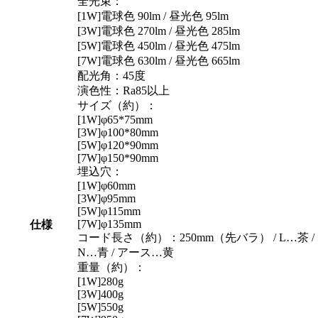
全光束：
[1W]電球色 90lm / 昼光色 95lm
[3W]電球色 270lm / 昼光色 285lm
[5W]電球色 450lm / 昼光色 475lm
[7W]電球色 630lm / 昼光色 665lm
配光角：45度
演色性：Ra85以上
サイズ（約）：
[1W]φ65*75mm
[3W]φ100*80mm
[5W]φ120*90mm
[7W]φ150*90mm
埋込穴：
[1W]φ60mm
[3W]φ95mm
[5W]φ115mm
[7W]φ135mm
仕様
コード長さ（約）：250mm（先バラ） / L…茶 /
N…青 / アース…黄
重量（約）：
[1W]280g
[3W]400g
[5W]550g