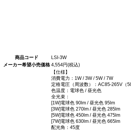
商品コード
LSI-3W
メーカー希望小売価格
4,554円(税込)
【仕様】
消費電力：1W / 3W / 5W / 7W
定格電圧（周波数）：AC85-265V（50
色温度：電球色 / 昼光色
全光束：
[1W]電球色 90lm / 昼光色 95lm
[3W]電球色 270lm / 昼光色 285lm
[5W]電球色 450lm / 昼光色 475lm
[7W]電球色 630lm / 昼光色 665lm
配光角：45度