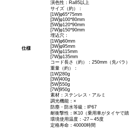
演色性：Ra85以上
サイズ（約）：
[1W]φ65*75mm
[3W]φ100*80mm
[5W]φ120*90mm
[7W]φ150*90mm
埋込穴：
[1W]φ60mm
[3W]φ95mm
仕様
[5W]φ115mm
[7W]φ135mm
コード長さ（約）：250mm（先バラ） / 
重量（約）：
[1W]280g
[3W]400g
[5W]550g
[7W]950g
素材：ステンレス・アルミ
調光機能：×
防塵・防水等級：IP67
耐衝撃性：IK10（乗用車がタイヤで
環境使用温度：-27～45度
定格寿命：40000時間