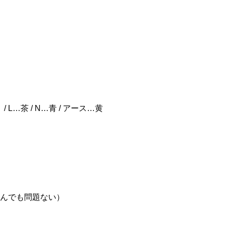
L…茶 / N…青 / アース…黄
踏んでも問題ない）