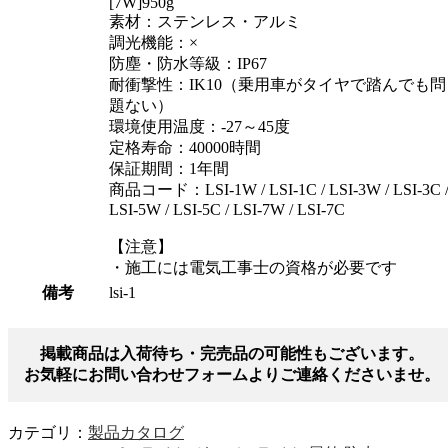
[7W]950g
素材：ステンレス・アルミ
調光機能：×
防塵・防水等級：IP67
耐衝撃性：IK10（乗用車がタイヤで踏んでも問
題ない）
環境使用温度：-27～45度
定格寿命：40000時間
保証期間：1年間
商品コード：LSI-1W / LSI-1C / LSI-3W / LSI-3C 
LSI-5W / LSI-5C / LSI-7W / LSI-7C
【注意】
・施工には電気工事士の資格が必要です
備考
lsi-1
掲載商品は入荷待ち・完売品の可能性もございます。
お気軽にお問い合わせフォームよりご連絡くださいませ。
カテゴリ：
製品カタログ