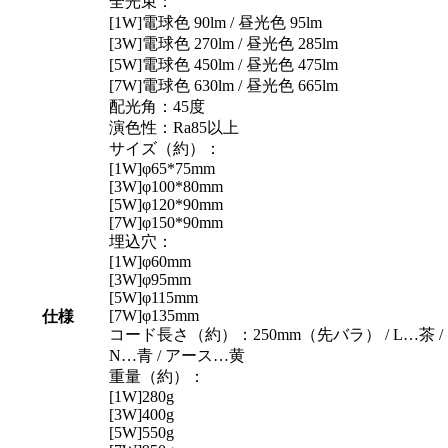
全光束：
[1W]電球色 90lm / 昼光色 95lm
[3W]電球色 270lm / 昼光色 285lm
[5W]電球色 450lm / 昼光色 475lm
[7W]電球色 630lm / 昼光色 665lm
配光角：45度
演色性：Ra85以上
サイズ（約）：
[1W]φ65*75mm
[3W]φ100*80mm
[5W]φ120*90mm
[7W]φ150*90mm
埋込穴：
[1W]φ60mm
[3W]φ95mm
[5W]φ115mm
[7W]φ135mm
仕様
コード長さ（約）：250mm（先バラ） / L…茶 /
N…青 / アース…黄
重量（約）：
[1W]280g
[3W]400g
[5W]550g