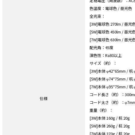
定格電圧（周波数）：AC85-
色温度：電球色 / 昼光色
全光束：
[3W]電球色 270lm / 昼光色
[5W]電球色 450lm / 昼光色
[7W]電球色 630lm / 昼光色
配光角：45度
演色性：Ra80以上
サイズ（約）：
[3W]本体 φ42*65mm / 杭 
[5W]本体 φ74*75mm / 杭 
[7W]本体 φ95*75mm / 杭 
コード長さ（約）：300mm（
仕様
コード太さ（約）：φ7m
重量（約）：
[3W]本体 160g / 杭 20g
[5W]本体 260g / 杭 20g
[7W]本体 370g / 杭 20g