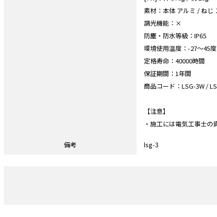
素材：本体 アルミ / ねじ
調光機能：×
防塵・防水等級：IP65
環境使用温度：-27～45度
定格寿命：40000時間
保証期間：1年間
商品コード：LSG-3W / LSG-3C
【注意】
・施工には電気工事士の
備考
lsg-3