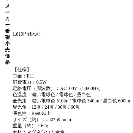
メ
ー
カ
ー
希
1,819円(税込)
望
小
売
価
格
【仕様】
口金：E11
消費電力：6.5W
定格電圧（周波数）：AC100V（50/60Hz）
色温度：濃い電球色 / 電球色 / 昼白色
全光束：濃い電球色 510lm / 電球色 540lm / 昼白色 600lm
配光角：12度 / 24度 / 36度 / 60度
演色性：Ra90以上
サイズ（約）：φ50*59.5mm
重量（約）：62g
素材：マグネシウム合金