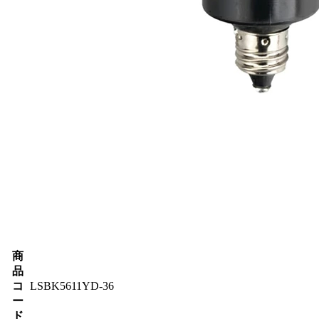
商
品
コ
LSBK5611YD-36
ー
ド