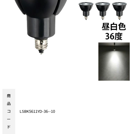
商
品
コ
LSBK5611YD-36--10
ー
ド