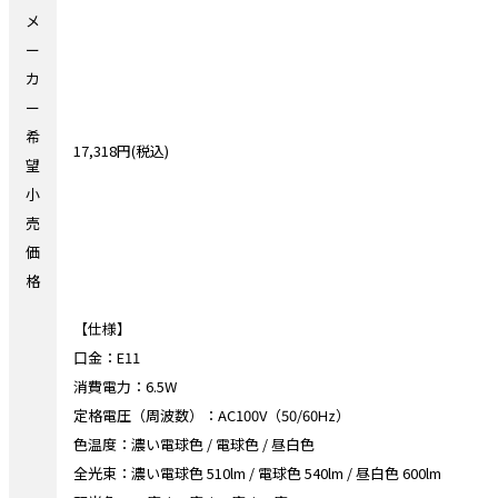
メ
ー
カ
ー
希
17,318円(税込)
望
小
売
価
格
【仕様】
口金：E11
消費電力：6.5W
定格電圧（周波数）：AC100V（50/60Hz）
色温度：濃い電球色 / 電球色 / 昼白色
全光束：濃い電球色 510lm / 電球色 540lm / 昼白色 600lm