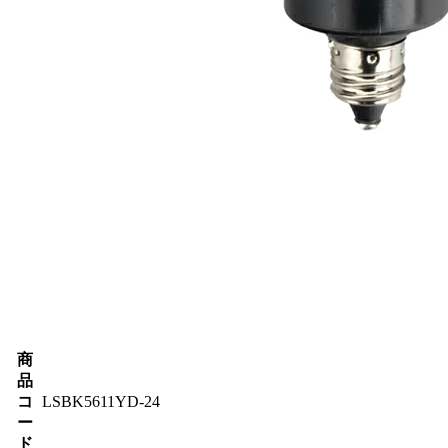
商
品
コ
LSBK5611YD-24
ー
ド