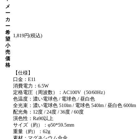
メ
ー
カ
ー
希
1,819円(税込)
望
小
売
価
格
【仕様】
口金：E11
消費電力：6.5W
定格電圧（周波数）：AC100V（50/60Hz）
色温度：濃い電球色 / 電球色 / 昼白色
全光束：濃い電球色 510lm / 電球色 540lm / 昼白色 600lm
配光角：12度 / 24度 / 36度 / 60度
演色性：Ra90以上
サイズ（約）：φ50*59.5mm
重量（約）：62g
素材：マグネシウム合金