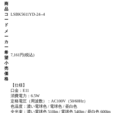
商
品
コ
LSBK5611YD-24--4
ー
ド
メ
ー
カ
ー
希
7,161円(税込)
望
小
売
価
格
【仕様】
口金：E11
消費電力：6.5W
定格電圧（周波数）：AC100V（50/60Hz）
色温度：濃い電球色 / 電球色 / 昼白色
全光束：濃い電球色 510lm / 電球色 540lm / 昼白色 600lm