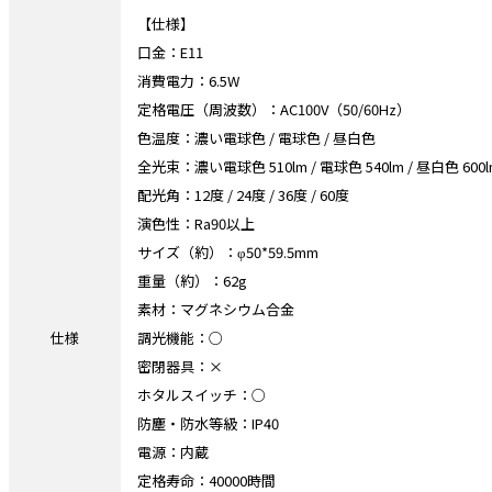
【仕様】
口金：E11
消費電力：6.5W
定格電圧（周波数）：AC100V（50/60Hz）
色温度：濃い電球色 / 電球色 / 昼白色
全光束：濃い電球色 510lm / 電球色 540lm / 昼白色 600l
配光角：12度 / 24度 / 36度 / 60度
演色性：Ra90以上
サイズ（約）：φ50*59.5mm
重量（約）：62g
素材：マグネシウム合金
仕様
調光機能：○
密閉器具：×
ホタルスイッチ：○
防塵・防水等級：IP40
電源：内蔵
定格寿命：40000時間