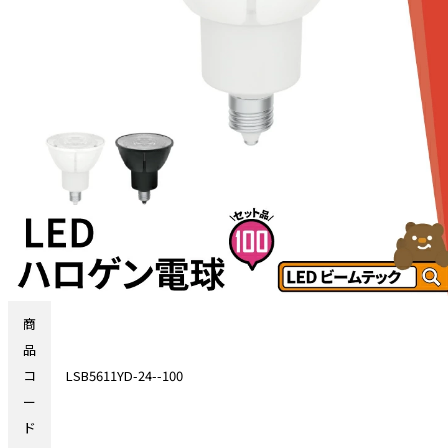
商
品
コ
LSB5611YD-24--100
ー
ド