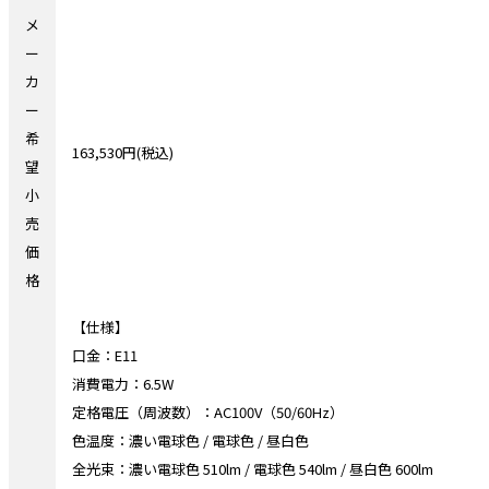
メ
ー
カ
ー
希
163,530円(税込)
望
小
売
価
格
【仕様】
口金：E11
消費電力：6.5W
定格電圧（周波数）：AC100V（50/60Hz）
色温度：濃い電球色 / 電球色 / 昼白色
全光束：濃い電球色 510lm / 電球色 540lm / 昼白色 600lm