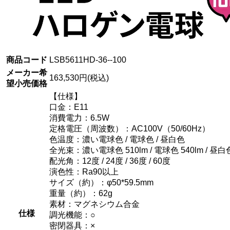
商品コード
LSB5611HD-36--100
メーカー希
163,530円(税込)
望小売価格
【仕様】
口金：E11
消費電力：6.5W
定格電圧（周波数）：AC100V（50/60Hz）
色温度：濃い電球色 / 電球色 / 昼白色
全光束：濃い電球色 510lm / 電球色 540lm / 昼白色
配光角：12度 / 24度 / 36度 / 60度
演色性：Ra90以上
サイズ（約）：φ50*59.5mm
重量（約）：62g
素材：マグネシウム合金
仕様
調光機能：○
密閉器具：×