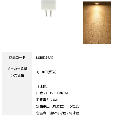
商品コード
LSB5116AD
メーカー希望
4,191円(税込)
小売価格
【仕様】
口金：GU5.3（MR16）
消費電力：6W
定格電圧（周波数）：DC12V
色温度：濃い電球色 / 電球色