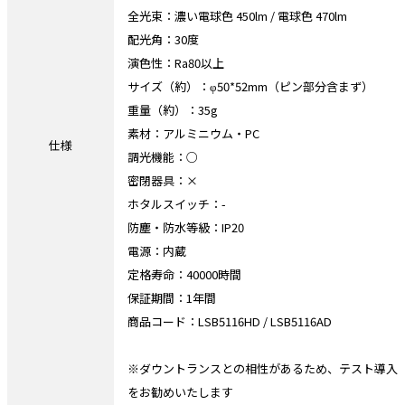
全光束：濃い電球色 450lm / 電球色 470lm
配光角：30度
演色性：Ra80以上
サイズ（約）：φ50*52mm（ピン部分含まず）
重量（約）：35g
素材：アルミニウム・PC
仕様
調光機能：○
密閉器具：×
ホタルスイッチ：-
防塵・防水等級：IP20
電源：内蔵
定格寿命：40000時間
保証期間：1年間
商品コード：LSB5116HD / LSB5116AD
※ダウントランスとの相性があるため、テスト導入
をお勧めいたします