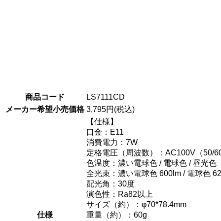
商品コード
LS7111CD
メーカー希望小売価格
3,795円(税込)
【仕様】
口金：E11
消費電力：7W
定格電圧（周波数）：AC100V（50/6
色温度：濃い電球色 / 電球色 / 昼光色
全光束：濃い電球色 600lm / 電球色 620l
配光角：30度
演色性：Ra82以上
サイズ（約）：φ70*78.4mm
仕様
重量（約）：60g