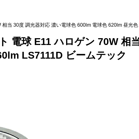
 相当 30度 調光器対応 濃い電球色 600lm 電球色 620lm 昼光色 
イト 電球 E11 ハロゲン 70W 
660lm LS7111D ビームテック