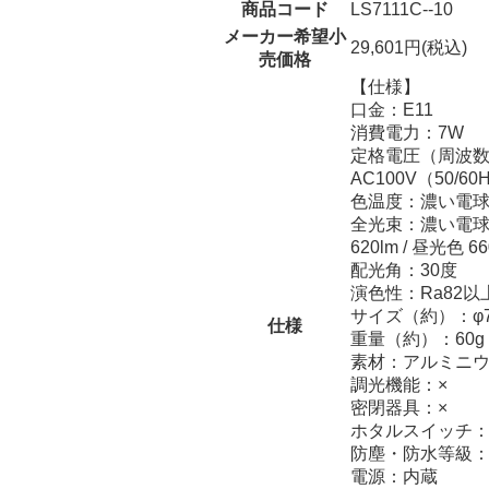
商品コード
LS7111C--10
メーカー希望小
29,601円(税込)
売価格
【仕様】
口金：E11
消費電力：7W
定格電圧（周波
AC100V（50/60
色温度：濃い電球色 
全光束：濃い電球色 
620lm / 昼光色 66
配光角：30度
演色性：Ra82以
サイズ（約）：φ70
仕様
重量（約）：60g
素材：アルミニ
調光機能：×
密閉器具：×
ホタルスイッチ：
防塵・防水等級：I
電源：内蔵