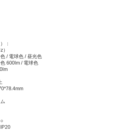
数）：
Hz）
/ 電球色 / 昼光色
600lm / 電球色
0lm
上
*78.4mm
ウム
○
P20