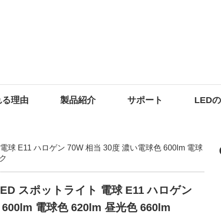
れる理由
製品紹介
サポート
LED
 電球 E11 ハロゲン 70W 相当 30度 濃い電球色 600lm 電球
ック
ト LED スポットライト 電球 E11 ハロゲン
00lm 電球色 620lm 昼光色 660lm