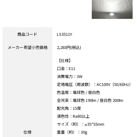
商品コード
LS3511Y
メーカー希望小売価格
2,283円(税込)
【仕様】
口金：E11
消費電力：3W
定格電圧（周波数）：AC100V（50/60Hz）
色温度：電球色 / 昼白色
全光束：電球色 190lm / 昼白色 200lm
配光角：15度
演色性：Ra80以上
サイズ（約）：φ35*55mm
仕様
重量（約）：30g