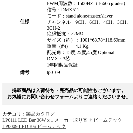
PWM周波数：1500HZ（16666 grades）
信号：DMX512
モード：stand alone/master/slaver
仕様
チャンネル：9CH、6CH、4CH、3CH、
3CH-2
絶縁抵抗：>2MΩ
サイズ（約）：1001*68.78*118.69mm
重量（約）：4.1 Kg
配光角：15度,25度,45度 Optional
DMX：3芯
1年間製品保証
備考
lp0109
掲載商品は入荷待ち・完売品の可能性もございます。
お気軽にお問い合わせフォームよりご連絡くださいませ。
カテゴリ：
製品カタログ
LP0111 LED Bar 36W x 1 メーカー取り寄せ ビームテック
LP0009 LED Bar ビームテック