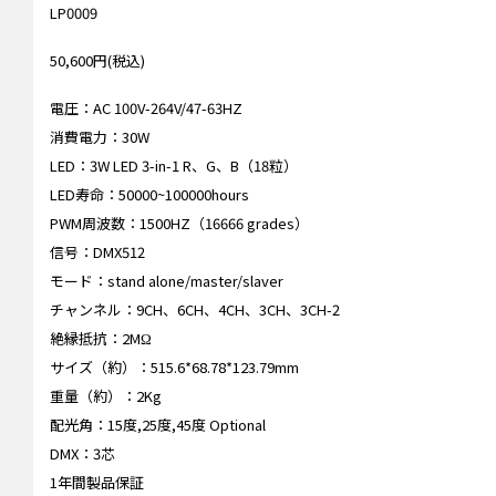
LP0009
50,600円(税込)
電圧：AC 100V-264V/47-63HZ
消費電力：30W
LED：3W LED 3-in-1 R、G、B（18粒）
LED寿命：50000~100000hours
PWM周波数：1500HZ（16666 grades）
信号：DMX512
モード：stand alone/master/slaver
チャンネル：9CH、6CH、4CH、3CH、3CH-2
絶縁抵抗：2MΩ
サイズ（約）：515.6*68.78*123.79mm
重量（約）：2Kg
配光角：15度,25度,45度 Optional
DMX：3芯
1年間製品保証