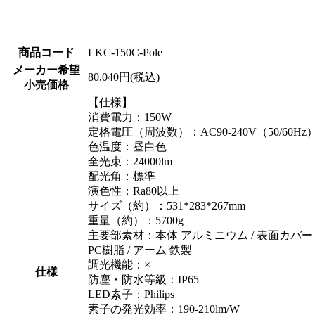
商品コード
LKC-150C-Pole
メーカー希望
80,040円(税込)
小売価格
【仕様】
消費電力：150W
定格電圧（周波数）：AC90-240V（50/60Hz
色温度：昼白色
全光束：24000lm
配光角：標準
演色性：Ra80以上
サイズ（約）：531*283*267mm
重量（約）：5700g
主要部素材：本体 アルミニウム / 表面カバー
PC樹脂 / アーム 鉄製
調光機能：×
仕様
防塵・防水等級：IP65
LED素子：Philips
素子の発光効率：190-210lm/W