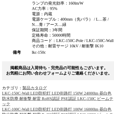
ランプの発光効率：160lm/W
AC力率：95%
電源：内蔵
電源ケーブル：400mm（先バラ） / L…茶 /
N…青 / アース…緑
保証期間：3年間
定格寿命：50000時間
商品コード：LKC-150C-Pole / LKC-150C-Wall
その他：耐雷サージ 10kV / 耐衝撃 IK10
備考
lkc-150c
掲載商品は入荷待ち・完売品の可能性もございます。
お気軽にお問い合わせフォームよりご連絡くださいませ。
カテゴリ：
製品カタログ
LKC-150C-Wall LED防犯灯 LED街路灯 150W 24000lm 昼白色
防水防塵 耐衝撃 耐雷 RoHS認証 PSE認証 LKC-150C ビームテ
ック
LKC-100C-Wall LED防犯灯 LED街路灯 100W 16000lm 昼白色