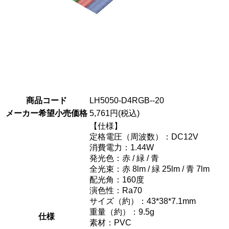
商品コード
LH5050-D4RGB--20
メーカー希望小売価格
5,761円(税込)
【仕様】
定格電圧（周波数）：DC12V
消費電力：1.44W
発光色：赤 / 緑 / 青
全光束：赤 8lm / 緑 25lm / 青 7lm
配光角：160度
演色性：Ra70
サイズ（約）：43*38*7.1mm
重量（約）：9.5g
仕様
素材：PVC