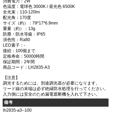
消費電力：2W
色温度：電球色 3000K / 昼光色 6500K
全光束：110-120lm
配光角：170度
サイズ（約）：79*17*6.9mm
重量（約）：13g
防塵・防水等級：IP65
演色性：Ra80
LED素子：-
接続：100個まで
定格寿命：50000時間
保証期間：2年間
商品コード：LH2835-A3
【注意】
調光するためには、別途調光器が必要になります。
リード線の末端は必ず絶縁防水処理を行ってください。
入力側には安全のため漏電遮断機を入れて下さい。
備考
lh2835-a3--100