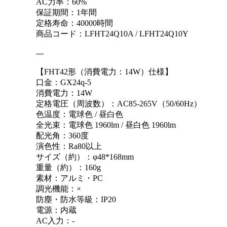
AC力率：60%
保証期間：1年間
定格寿命：40000時間
商品コード：LFHT24Q10A / LFHT24Q10Y
---
【FHT42形（消費電力：14W）仕様】
口金：GX24q-5
消費電力：14W
定格電圧（周波数）：AC85-265V（50/60Hz）
色温度：電球色 / 昼白色
全光束：電球色 1960lm / 昼白色 1960lm
配光角：360度
演色性：Ra80以上
サイズ（約）：φ48*168mm
重量（約）：160g
素材：アルミ・PC
調光機能：×
防塵・防水等級：IP20
電源：内蔵
AC入力：-