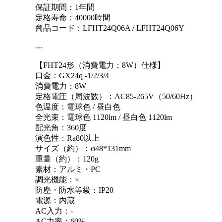
保証期間：1年間
定格寿命：40000時間
商品コード：LFHT24Q06A / LFHT24Q06Y
---
【FHT24形（消費電力：8W）仕様】
口金：GX24q -1/2/3/4
消費電力：8W
定格電圧（周波数）：AC85-265V（50/60Hz）
色温度：電球色 / 昼白色
全光束：電球色 1120lm / 昼白色 1120lm
配光角：360度
演色性：Ra80以上
サイズ（約）：φ48*131mm
重量（約）：120g
素材：アルミ・PC
調光機能：×
防塵・防水等級：IP20
電源：内蔵
AC入力：-
AC力率：60%