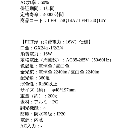
AC力率：60%
保証期間：1年間
定格寿命：40000時間
商品コード：LFHT24Q14A / LFHT24Q14Y
---
【FHT形（消費電力：16W）仕様】
口金：GX24q -1/2/3/4
消費電力：16W
定格電圧（周波数）：AC85-265V（50/60Hz）
色温度：電球色 / 昼白色
全光束：電球色 2240lm / 昼白色 2240lm
配光角：360度
演色性：Ra80以上
サイズ（約）：φ48*197mm
重量（約）：200g
素材：アルミ・PC
調光機能：×
防塵・防水等級：IP20
電源：内蔵
AC入力：-