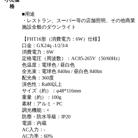
格
■用途
・レストラン、スーパー等の店舗照明、その他商業
施設全般のダウンライト
【FHT16形（消費電力：6W）仕様】
口金：GX24q -1/2/3/4
消費電力：6W
定格電圧（周波数）：AC85-265V（50/60Hz）
色温度：電球色 / 昼白色
全光束：電球色 840lm / 昼白色 840lm
配光角：360度
演色性：Ra80以上
サイズ（約）：φ48*116mm
重量（約）：100g
素材：アルミ・PC
調光機能：×
防塵・防水等級：IP20
電源：内蔵
AC入力：-
AC力率：60%