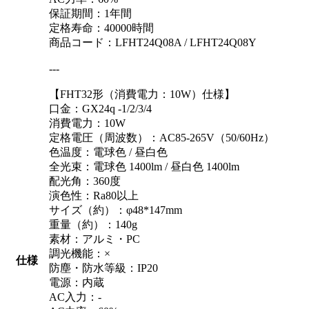
保証期間：1年間
定格寿命：40000時間
商品コード：LFHT24Q08A / LFHT24Q08Y
---
【FHT32形（消費電力：10W）仕様】
口金：GX24q -1/2/3/4
消費電力：10W
定格電圧（周波数）：AC85-265V（50/60Hz）
色温度：電球色 / 昼白色
全光束：電球色 1400lm / 昼白色 1400lm
配光角：360度
演色性：Ra80以上
サイズ（約）：φ48*147mm
重量（約）：140g
素材：アルミ・PC
調光機能：×
仕様
防塵・防水等級：IP20
電源：内蔵
AC入力：-