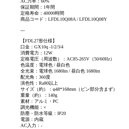
AC力率：60%
保証期間：1年間
定格寿命：40000時間
商品コード：LFDL10Q08A / LFDL10Q08Y
---
【FDL27形仕様】
口金：GX10q -1/2/3/4
消費電力：12W
定格電圧（周波数）：AC85-265V（50/60Hz）
色温度：電球色 / 昼白色
全光束：電球色 1680lm / 昼白色 1680lm
配光角：360度
演色性：Ra80以上
サイズ（約）：φ48*168mm（ピン部分含まず）
重量（約）：140g
素材：アルミ・PC
調光機能：×
防塵・防水等級：IP20
電源：内蔵
AC入力：-