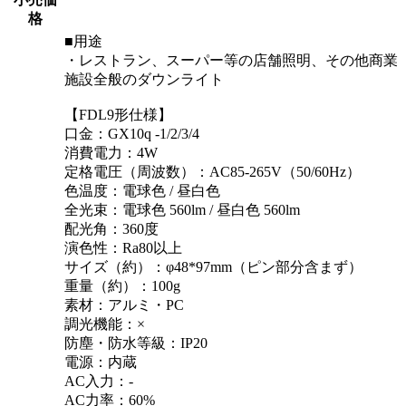
格
■用途
・レストラン、スーパー等の店舗照明、その他商業
施設全般のダウンライト
【FDL9形仕様】
口金：GX10q -1/2/3/4
消費電力：4W
定格電圧（周波数）：AC85-265V（50/60Hz）
色温度：電球色 / 昼白色
全光束：電球色 560lm / 昼白色 560lm
配光角：360度
演色性：Ra80以上
サイズ（約）：φ48*97mm（ピン部分含まず）
重量（約）：100g
素材：アルミ・PC
調光機能：×
防塵・防水等級：IP20
電源：内蔵
AC入力：-
AC力率：60%