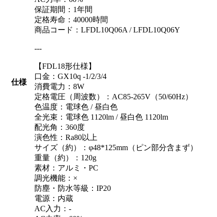
保証期間：1年間
定格寿命：40000時間
商品コード：LFDL10Q06A / LFDL10Q06Y
---
【FDL18形仕様】
口金：GX10q -1/2/3/4
仕様
消費電力：8W
定格電圧（周波数）：AC85-265V（50/60Hz）
色温度：電球色 / 昼白色
全光束：電球色 1120lm / 昼白色 1120lm
配光角：360度
演色性：Ra80以上
サイズ（約）：φ48*125mm（ピン部分含まず）
重量（約）：120g
素材：アルミ・PC
調光機能：×
防塵・防水等級：IP20
電源：内蔵
AC入力：-