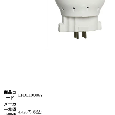
商品コ
LFDL10Q06Y
ード
メーカ
ー希望
4,426円(税込)
小売価