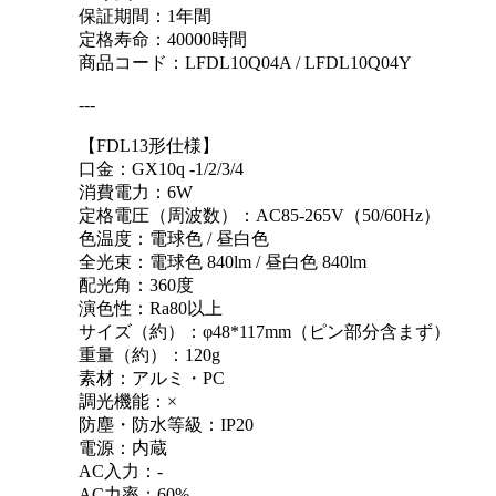
保証期間：1年間
定格寿命：40000時間
商品コード：LFDL10Q04A / LFDL10Q04Y
---
【FDL13形仕様】
口金：GX10q -1/2/3/4
消費電力：6W
定格電圧（周波数）：AC85-265V（50/60Hz）
色温度：電球色 / 昼白色
全光束：電球色 840lm / 昼白色 840lm
配光角：360度
演色性：Ra80以上
サイズ（約）：φ48*117mm（ピン部分含まず）
重量（約）：120g
素材：アルミ・PC
調光機能：×
防塵・防水等級：IP20
電源：内蔵
AC入力：-
AC力率：60%