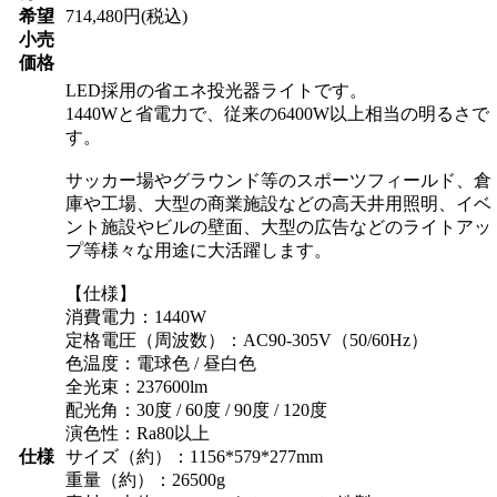
希望
714,480円(税込)
小売
価格
LED採用の省エネ投光器ライトです。
1440Wと省電力で、従来の6400W以上相当の明るさで
す。
サッカー場やグラウンド等のスポーツフィールド、倉
庫や工場、大型の商業施設などの高天井用照明、イベ
ント施設やビルの壁面、大型の広告などのライトアッ
プ等様々な用途に大活躍します。
【仕様】
消費電力：1440W
定格電圧（周波数）：AC90-305V（50/60Hz）
色温度：電球色 / 昼白色
全光束：237600lm
配光角：30度 / 60度 / 90度 / 120度
演色性：Ra80以上
仕様
サイズ（約）：1156*579*277mm
重量（約）：26500g