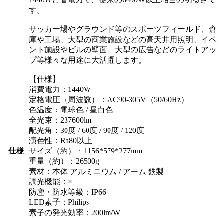
す。
サッカー場やグラウンド等のスポーツフィールド、倉
庫や工場、大型の商業施設などの高天井用照明、イベ
ント施設やビルの壁面、大型の広告などのライトアッ
プ等様々な用途に大活躍します。
【仕様】
消費電力：1440W
定格電圧（周波数）：AC90-305V（50/60Hz）
色温度：電球色 / 昼白色
全光束：237600lm
配光角：30度 / 60度 / 90度 / 120度
演色性：Ra80以上
仕様
サイズ（約）：1156*579*277mm
重量（約）：26500g
素材：本体 アルミニウム / アーム 鉄製
調光機能：×
防塵・防水等級：IP66
LED素子：Philips
素子の発光効率：200lm/W