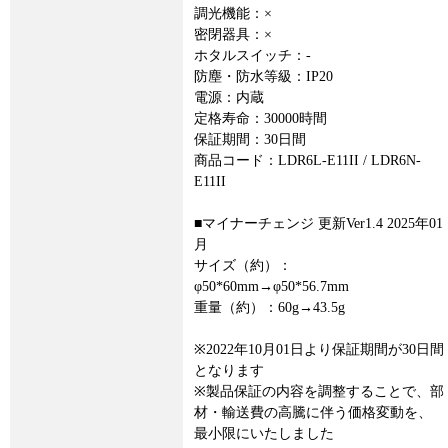
調光機能：×
密閉器具：×
ホタルスイッチ：-
防塵・防水等級：IP20
電源：内蔵
定格寿命：30000時間
保証期間：30日間
商品コード：LDR6L-E11II / LDR6N-
E11II
■マイナーチェンジ 更新Ver1.4 2025年01
月
サイズ（約）：
φ50*60mm→φ50*56.7mm
重量（約）：60g→43.5g
※2022年10月01日より保証期間が30日間
となります
※製品保証の内容を調整することで、部
材・輸送費の高騰に伴う価格変動を、
最小限にいたしました