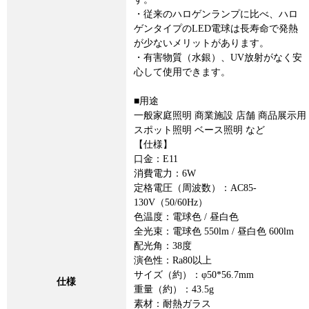
・従来のハロゲンランプに比べ、ハロ
ゲンタイプのLED電球は長寿命で発熱
が少ないメリットがあります。
・有害物質（水銀）、UV放射がなく安
心して使用できます。
■用途
一般家庭照明 商業施設 店舗 商品展示用
スポット照明 ベース照明 など
【仕様】
口金：E11
消費電力：6W
定格電圧（周波数）：AC85-
130V（50/60Hz）
色温度：電球色 / 昼白色
全光束：電球色 550lm / 昼白色 600lm
配光角：38度
演色性：Ra80以上
サイズ（約）：φ50*56.7mm
仕様
重量（約）：43.5g
素材：耐熱ガラス