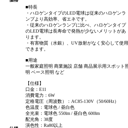
■特長
・ハロゲンタイプのLED電球は従来のハロゲンラ
ンプより高効率、省エネです。
・従来のハロゲンランプに比べ、ハロゲンタイプ
のLED電球は長寿命で発熱が少ないメリットがあ
ります。
・有害物質（水銀）、UV放射がなく安心して使
できます。
■用途
一般家庭照明 商業施設 店舗 商品展示用スポット
明 ベース照明 など
【仕様】
口金：E11
消費電力：6W
定格電圧（周波数）：AC85-130V（50/60Hz）
色温度：電球色 / 昼白色
全光束：電球色 550lm / 昼白色 600lm
配光角：38度
演色性：Ra80以上