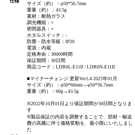
仕様
サイズ（約）：φ50*56.7mm
重量（約）：43.5g
素材：耐熱ガラス
調光機能：×
密閉器具：×
ホタルスイッチ：-
防塵・防水等級：IP20
電源：内蔵
定格寿命：30000時間
保証期間：30日間
商品コード：LDR6L-E11II / LDR6N-E11II
■マイナーチェンジ 更新Ver1.4 2025年01月
サイズ（約）：φ50*60mm→φ50*56.7mm
重量（約）：60g→43.5g
※2022年10月01日より保証期間が30日間となりま
す
※製品保証の内容を調整することで、部材・輸送
費の高騰に伴う価格変動を、最小限にいたしまし
た