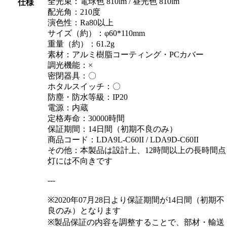
全光束：電球色 810lm / 昼光色 810lm
仕様
配光角：210度
演色性：Ra80以上
サイズ（約）：φ60*110mm
重量（約）：61.2g
素材：アルミ樹脂コーティング・PCカバー
調光機能：×
密閉器具：〇
ホタルスイッチ：〇
防塵・防水等級：IP20
電源：内蔵
定格寿命：30000時間
保証期間：14日間（初期不良のみ）
商品コード：LDA9L-C60II / LDA9D-C60II
その他：本製品は設計上、12時間以上の長時間点
灯には不向きです
---
※2020年07月28日より保証期間が14日間（初期不
良のみ）となります
※製品保証の内容を調整することで、部材・輸送