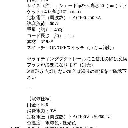
サイズ（約）：シェード φ230×高さ50（mm）/ ソ
ケット φ46×高さ105（mm）
定格電圧（周波数）：AC100-250 3A
許容負荷：60W
重量（約）：450g
コード長さ（約）：1m
素材：アルミ
スイッチ：ON/OFFスイッチ（点灯→消灯）
※ライティングダクトレールにご使用の際は変換
プラグが必要になります（別売）
※電球が点灯しない場合は器具の電源をご確認下
さい
---
【電球仕様】
口金：E26
消費電力：9W
定格電圧（周波数）：AC100V（50/60Hz）
色温度：電球色 / 昼光色