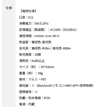
仕様
【電球仕様】
口金：E11
消費電力：5W±10%
定格電圧（周波数）：AC100V（50/60Hz）
通信規格：matter over Wi-Fi
色温度：電球色-昼光色
全光束：電球色 450lm / 昼光色 480lm
発光角度：38度
演色性：Ra80以上
サイズ（約）：50*62mm
重量（約）：38g
素材：アルミ・PBT
調光器：×（Bluetoothリモコン+WIFI APP+音声制御）
密閉器具：×
防塵・防水等級：IP20
電源：内蔵