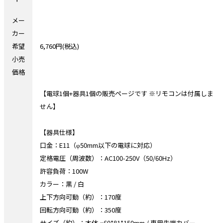
メー
カー
希望
6,760円(税込)
小売
価格
【電球1個+器具1個の販売ページです ※リモコンは付属しま
せん】
【器具仕様】
口金：E11（φ50mm以下の電球に対応）
定格電圧（周波数）：AC100-250V（50/60Hz）
許容負荷：100W
カラー：黒 / 白
上下方向可動（約）：170度
回転方向可動（約）：350度
サイズ（約）：本体 φ60*81*150mm / 専用先端カバー