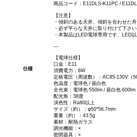
商品コード：E11DLS-K11PC / E11DLS-K
【注意】
・傾斜のある天井、傾斜を合わせた舟
・必ず平らな天井に取り付けて下さい
・本製品はLED電球専用です、LED
---
【電球仕様】
口金：E11
仕様
消費電力：6W
定格電圧（周波数）：AC85-130V（50
色温度：電球色 / 昼白色
全光束：電球色 550lm / 昼白色 600lm
配光角：38度
演色性：Ra80以上
サイズ（約）：φ50*56.7mm
重量（約）：43.5g
素材：耐熱ガラス
調光機能：×
密閉器具：×