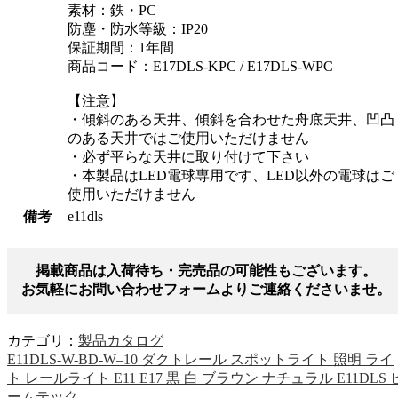
素材：鉄・PC
防塵・防水等級：IP20
保証期間：1年間
商品コード：E17DLS-KPC / E17DLS-WPC
【注意】
・傾斜のある天井、傾斜を合わせた舟底天井、凹凸
のある天井ではご使用いただけません
・必ず平らな天井に取り付けて下さい
・本製品はLED電球専用です、LED以外の電球はご
使用いただけません
備考
e11dls
掲載商品は入荷待ち・完売品の可能性もございます。
お気軽にお問い合わせフォームよりご連絡くださいませ。
カテゴリ：
製品カタログ
E11DLS-W-BD-W–10 ダクトレール スポットライト 照明 ライ
ト レールライト E11 E17 黒 白 ブラウン ナチュラル E11DLS 
ームテック