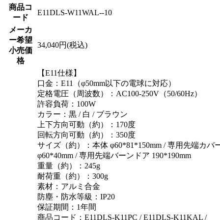
商品コ
E11DLS-W11WAL--10
ード
メーカ
ー希望
34,040円(税込)
小売価
格
【E11仕様】
口金：E11（φ50mm以下の電球に対応）
定格電圧（周波数）：AC100-250V（50/60Hz）
許容負荷：100W
カラー：黒 / 白 / ブラウン
上下方向可動（約）：170度
回転方向可動（約）：350度
サイズ（約）：本体 φ60*81*150mm / 専用先端カバ
φ60*40mm / 専用先端バーンドア 190*190mm
重量（約）：245g
耐荷重（約）：300g
素材：アルミ合金
防塵・防水等級：IP20
保証期間：1年間
商品コード：E11DLS-K11PC / E11DLS-K11KAL /