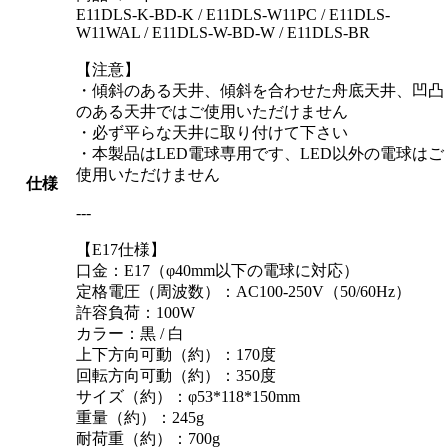
E11DLS-K-BD-K / E11DLS-W11PC / E11DLS-
W11WAL / E11DLS-W-BD-W / E11DLS-BR
【注意】
・傾斜のある天井、傾斜を合わせた舟底天井、凹凸
のある天井ではご使用いただけません
・必ず平らな天井に取り付けて下さい
・本製品はLED電球専用です、LED以外の電球はご
使用いただけません
仕様
---
【E17仕様】
口金：E17（φ40mm以下の電球に対応）
定格電圧（周波数）：AC100-250V（50/60Hz）
許容負荷：100W
カラー：黒 / 白
上下方向可動（約）：170度
回転方向可動（約）：350度
サイズ（約）：φ53*118*150mm
重量（約）：245g
耐荷重（約）：700g