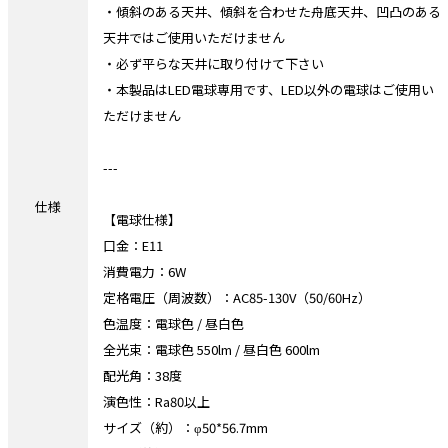
・傾斜のある天井、傾斜を合わせた舟底天井、凹凸のある
天井ではご使用いただけません
・必ず平らな天井に取り付けて下さい
・本製品はLED電球専用です、LED以外の電球はご使用い
ただけません
---
仕様
【電球仕様】
口金：E11
消費電力：6W
定格電圧（周波数）：AC85-130V（50/60Hz）
色温度：電球色 / 昼白色
全光束：電球色 550lm / 昼白色 600lm
配光角：38度
演色性：Ra80以上
サイズ（約）：φ50*56.7mm