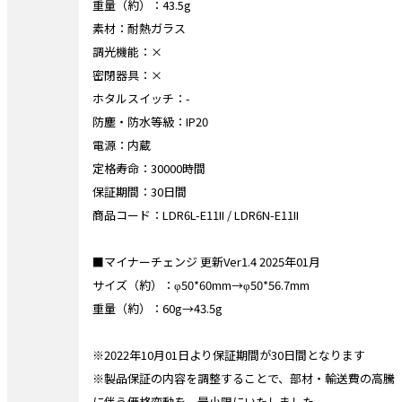
重量（約）：43.5g
素材：耐熱ガラス
調光機能：×
密閉器具：×
ホタルスイッチ：-
防塵・防水等級：IP20
電源：内蔵
定格寿命：30000時間
保証期間：30日間
商品コード：LDR6L-E11II / LDR6N-E11II
■マイナーチェンジ 更新Ver1.4 2025年01月
サイズ（約）：φ50*60mm→φ50*56.7mm
重量（約）：60g→43.5g
※2022年10月01日より保証期間が30日間となります
※製品保証の内容を調整することで、部材・輸送費の高騰
に伴う価格変動を、最小限にいたしました