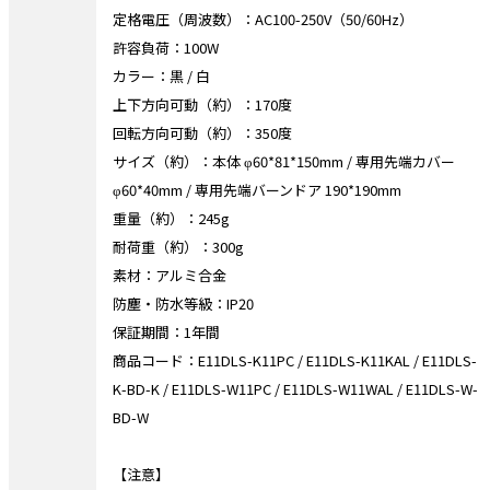
定格電圧（周波数）：AC100-250V（50/60Hz）
許容負荷：100W
カラー：黒 / 白
上下方向可動（約）：170度
回転方向可動（約）：350度
サイズ（約）：本体 φ60*81*150mm / 専用先端カバー
φ60*40mm / 専用先端バーンドア 190*190mm
重量（約）：245g
耐荷重（約）：300g
素材：アルミ合金
防塵・防水等級：IP20
保証期間：1年間
商品コード：E11DLS-K11PC / E11DLS-K11KAL / E11DLS-
K-BD-K / E11DLS-W11PC / E11DLS-W11WAL / E11DLS-W-
BD-W
【注意】