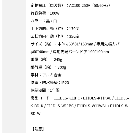
定格電圧（周波数）：AC100-250V（50/60Hz）
許容負荷：100W
カラー：黒 / 白
上下方向可動（約）：170度
回転方向可動（約）：350度
サイズ（約）：本体 φ60*81*150mm / 専用先端カバー
φ60*40mm / 専用先端バーンドア 190*190mm
重量（約）：245g
耐荷重（約）：300g
素材：アルミ合金
防塵・防水等級：IP20
保証期間：1年間
商品コード：E11DLS-K11PC / E11DLS-K11KAL / E11DLS-
K-BD-K / E11DLS-W11PC / E11DLS-W11WAL / E11DLS-W-
BD-W
【注意】