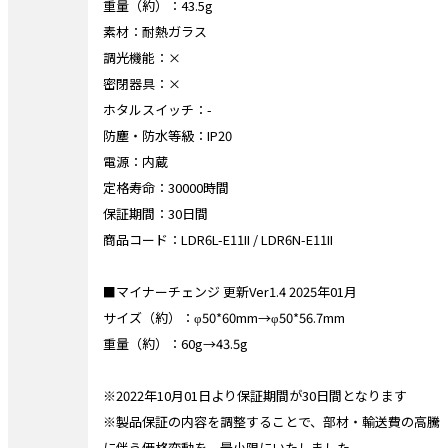
重量（約）：43.5g
素材：耐熱ガラス
調光機能：×
密閉器具：×
ホタルスイッチ：-
防塵・防水等級：IP20
電源：内蔵
定格寿命：30000時間
保証期間：30日間
商品コード：LDR6L-E11II / LDR6N-E11II
■マイナーチェンジ 更新Ver1.4 2025年01月
サイズ（約）：φ50*60mm→φ50*56.7mm
重量（約）：60g→43.5g
※2022年10月01日より保証期間が30日間となります
※製品保証の内容を調整することで、部材・輸送費の高騰
に伴う価格変動を、最小限にいたしました