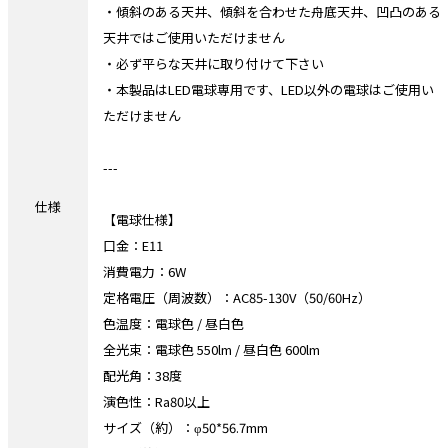
・傾斜のある天井、傾斜を合わせた舟底天井、凹凸のある
天井ではご使用いただけません
・必ず平らな天井に取り付けて下さい
・本製品はLED電球専用です、LED以外の電球はご使用い
ただけません
---
仕様
【電球仕様】
口金：E11
消費電力：6W
定格電圧（周波数）：AC85-130V（50/60Hz）
色温度：電球色 / 昼白色
全光束：電球色 550lm / 昼白色 600lm
配光角：38度
演色性：Ra80以上
サイズ（約）：φ50*56.7mm