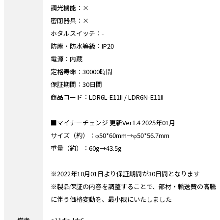
調光機能：×
密閉器具：×
ホタルスイッチ：-
防塵・防水等級：IP20
電源：内蔵
定格寿命：30000時間
保証期間：30日間
商品コード：LDR6L-E11II / LDR6N-E11II
■マイナーチェンジ 更新Ver1.4 2025年01月
サイズ（約）：φ50*60mm→φ50*56.7mm
重量（約）：60g→43.5g
※2022年10月01日より保証期間が30日間となります
※製品保証の内容を調整することで、部材・輸送費の高騰
に伴う価格変動を、最小限にいたしました