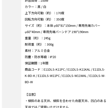
許容負荷：100W
カラー：黒 / 白
上下方向可動（約）：170度
回転方向可動（約）：350度
サイズ（約）：本体 φ60*81*150mm / 専用先端カバー
φ60*40mm / 専用先端バーンドア 190*190mm
重量（約）：245g
耐荷重（約）：300g
素材：アルミ合金
防塵・防水等級：IP20
保証期間：1年間
商品コード：E11DLS-K11PC / E11DLS-K11KAL / E11DLS-
K-BD-K / E11DLS-W11PC / E11DLS-W11WAL / E11DLS-W-
BD-W
【注意】
・傾斜のある天井、傾斜を合わせた舟底天井、凹凸のある
天井ではご使用いただけません