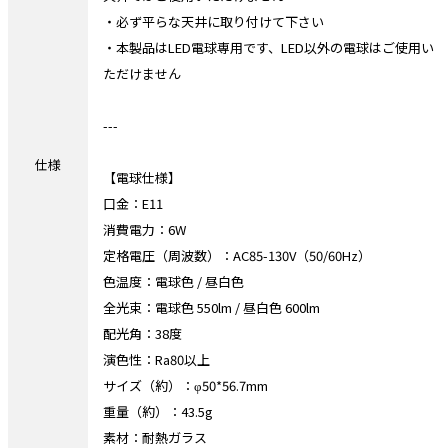
・必ず平らな天井に取り付けて下さい
・本製品はLED電球専用です、LED以外の電球はご使用い
ただけません
---
仕様
【電球仕様】
口金：E11
消費電力：6W
定格電圧（周波数）：AC85-130V（50/60Hz）
色温度：電球色 / 昼白色
全光束：電球色 550lm / 昼白色 600lm
配光角：38度
演色性：Ra80以上
サイズ（約）：φ50*56.7mm
重量（約）：43.5g
素材：耐熱ガラス