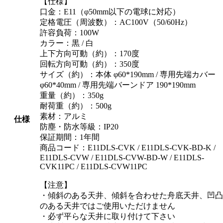
【仕様】
口金：E11（φ50mm以下の電球に対応）
定格電圧（周波数）：AC100V（50/60Hz）
許容負荷：100W
カラー：黒 / 白
上下方向可動（約）：170度
回転方向可動（約）：350度
サイズ（約）：本体 φ60*190mm / 専用先端カバー
φ60*40mm / 専用先端バーンドア 190*190mm
重量（約）：350g
耐荷重（約）：500g
素材：アルミ
仕様
防塵・防水等級：IP20
保証期間：1年間
商品コード：E11DLS-CVK / E11DLS-CVK-BD-K /
E11DLS-CVW / E11DLS-CVW-BD-W / E11DLS-
CVK11PC / E11DLS-CVW11PC
【注意】
・傾斜のある天井、傾斜を合わせた舟底天井、凹凸
のある天井ではご使用いただけません
・必ず平らな天井に取り付けて下さい