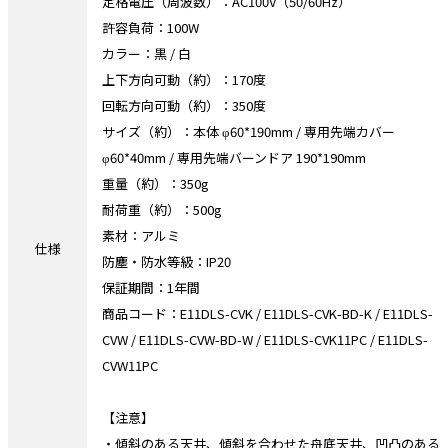
定格電圧（周波数）：AC100V（50/60Hz）
許容負荷：100W
カラー：黒 / 白
上下方向可動（約）：170度
回転方向可動（約）：350度
サイズ（約）：本体 φ60*190mm / 専用先端カバー
φ60*40mm / 専用先端バーンドア 190*190mm
重量（約）：350g
耐荷重（約）：500g
素材：アルミ
仕様
防塵・防水等級：IP20
保証期間：1年間
商品コード：E11DLS-CVK / E11DLS-CVK-BD-K / E11DLS-
CVW / E11DLS-CVW-BD-W / E11DLS-CVK11PC / E11DLS-
CVW11PC
【注意】
・傾斜のある天井、傾斜を合わせた舟底天井、凹凸のある