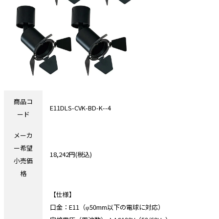
商品コ
E11DLS-CVK-BD-K--4
ード
メーカ
ー希望
18,242円(税込)
小売価
格
【仕様】
口金：E11（φ50mm以下の電球に対応）