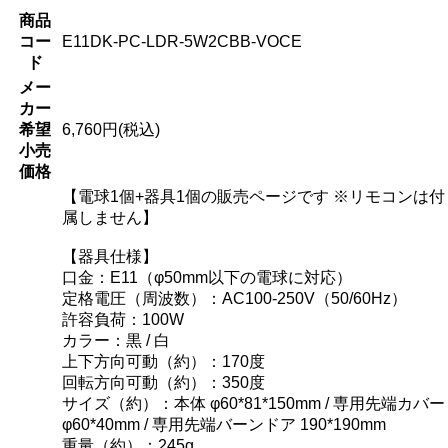
商品
コー
E11DK-PC-LDR-5W2CBB-VOCE
ド
メー
カー
希望
6,760円(税込)
小売
価格
【電球1個+器具1個の販売ページです ※リモコンは付
属しません】
【器具仕様】
口金：E11（φ50mm以下の電球に対応）
定格電圧（周波数）：AC100-250V（50/60Hz）
許容負荷：100W
カラー：黒 / 白
上下方向可動（約）：170度
回転方向可動（約）：350度
サイズ（約）：本体 φ60*81*150mm / 専用先端カバー
φ60*40mm / 専用先端バーンドア 190*190mm
重量（約）：245g