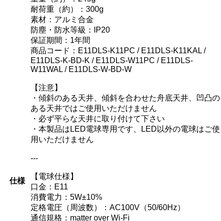
耐荷重（約）：300g
素材：アルミ合金
防塵・防水等級：IP20
保証期間：1年間
商品コード：E11DLS-K11PC / E11DLS-K11KAL /
E11DLS-K-BD-K / E11DLS-W11PC / E11DLS-
W11WAL / E11DLS-W-BD-W
【注意】
・傾斜のある天井、傾斜を合わせた舟底天井、凹凸の
ある天井ではご使用いただけません
・必ず平らな天井に取り付けて下さい
・本製品はLED電球専用です、LED以外の電球はご使
用いただけません
---
【電球仕様】
仕様
口金：E11
消費電力：5W±10%
定格電圧（周波数）：AC100V（50/60Hz）
通信規格：matter over Wi-Fi