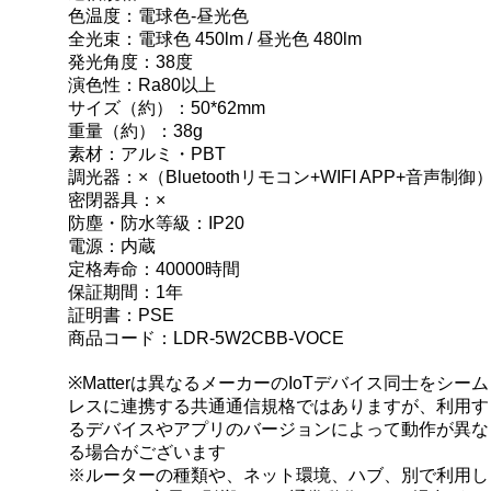
色温度：電球色-昼光色
全光束：電球色 450lm / 昼光色 480lm
発光角度：38度
演色性：Ra80以上
サイズ（約）：50*62mm
重量（約）：38g
素材：アルミ・PBT
調光器：×（Bluetoothリモコン+WIFI APP+音声制御
密閉器具：×
防塵・防水等級：IP20
電源：内蔵
定格寿命：40000時間
保証期間：1年
証明書：PSE
商品コード：LDR-5W2CBB-VOCE
※Matterは異なるメーカーのIoTデバイス同士をシーム
レスに連携する共通通信規格ではありますが、利用す
るデバイスやアプリのバージョンによって動作が異な
る場合がございます
※ルーターの種類や、ネット環境、ハブ、別で利用し