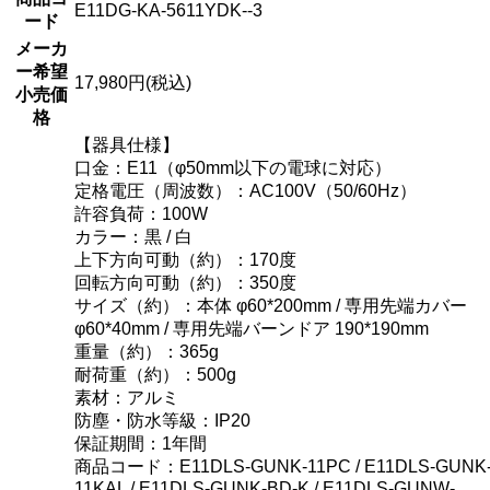
E11DG-KA-5611YDK--3
ード
メーカ
ー希望
17,980円(税込)
小売価
格
【器具仕様】
口金：E11（φ50mm以下の電球に対応）
定格電圧（周波数）：AC100V（50/60Hz）
許容負荷：100W
カラー：黒 / 白
上下方向可動（約）：170度
回転方向可動（約）：350度
サイズ（約）：本体 φ60*200mm / 専用先端カバー
φ60*40mm / 専用先端バーンドア 190*190mm
重量（約）：365g
耐荷重（約）：500g
素材：アルミ
防塵・防水等級：IP20
保証期間：1年間
商品コード：E11DLS-GUNK-11PC / E11DLS-GUNK
11KAL / E11DLS-GUNK-BD-K / E11DLS-GUNW-