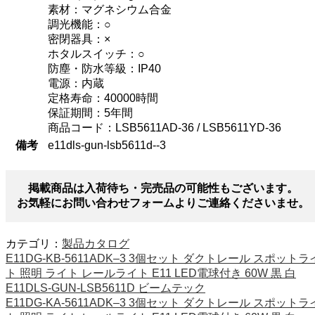
素材：マグネシウム合金
調光機能：○
密閉器具：×
ホタルスイッチ：○
防塵・防水等級：IP40
電源：内蔵
定格寿命：40000時間
保証期間：5年間
商品コード：LSB5611AD-36 / LSB5611YD-36
備考
e11dls-gun-lsb5611d--3
掲載商品は入荷待ち・完売品の可能性もございます。
お気軽にお問い合わせフォームよりご連絡くださいませ。
カテゴリ：
製品カタログ
E11DG-KB-5611ADK–3 3個セット ダクトレール スポットラ
ト 照明 ライト レールライト E11 LED電球付き 60W 黒 白
E11DLS-GUN-LSB5611D ビームテック
E11DG-KA-5611ADK–3 3個セット ダクトレール スポットラ