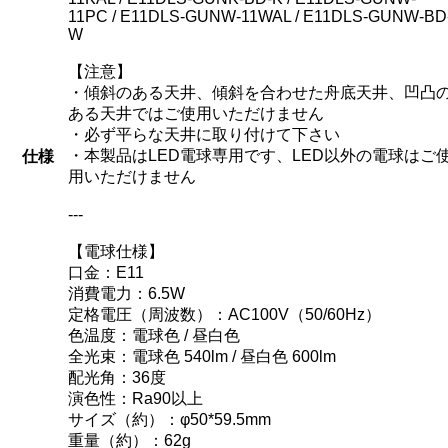
11PC / E11DLS-GUNW-11WAL / E11DLS-GUNW-BD
W
【注意】
・傾斜のある天井、傾斜を合わせた舟底天井、凹凸
ある天井ではご使用いただけません
・必ず平らな天井に取り付けて下さい
・本製品はLED電球専用です、LED以外の電球はご
仕様
用いただけません
---
【電球仕様】
口金：E11
消費電力：6.5W
定格電圧（周波数）：AC100V（50/60Hz）
色温度：電球色 / 昼白色
全光束：電球色 540lm / 昼白色 600lm
配光角：36度
演色性：Ra90以上
サイズ（約）：φ50*59.5mm
重量（約）：62g