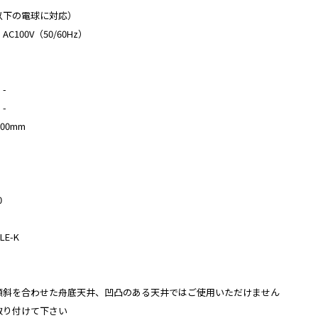
m以下の電球に対応）
100V（50/60Hz）
-
-
00mm
0
E-K
傾斜を合わせた舟底天井、凹凸のある天井ではご使用いただけません
取り付けて下さい