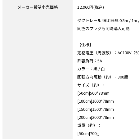
メーカー希望小売価格
12,960円(税込)
ダクトレール 照明器具 0.5m / 1m / 1
同色のプラグも同時購入可能
【仕様】
定格電圧（周波数）：AC100V（50
許容負荷：5A
カラー：黒 / 白
回転方向可動（約）：300度
サイズ（約）：
[50cm]500*78mm
[100cm]1000*78mm
[150cm]1500*78mm
[200cm]2000*78mm
重量（約）：
[50cm]700g