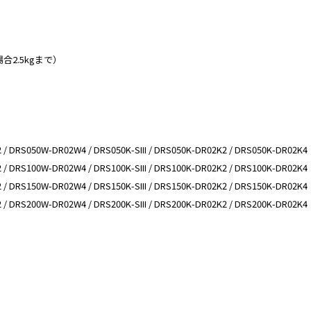
合2.5kgまで）
 / DRS050W-DR02W4 / DRS050K-SIII / DRS050K-DR02K2 / DRS050K-DR02K4
 / DRS100W-DR02W4 / DRS100K-SIII / DRS100K-DR02K2 / DRS100K-DR02K4
 / DRS150W-DR02W4 / DRS150K-SIII / DRS150K-DR02K2 / DRS150K-DR02K4
 / DRS200W-DR02W4 / DRS200K-SIII / DRS200K-DR02K2 / DRS200K-DR02K4