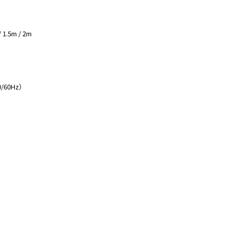
.5m / 2m
/60Hz）