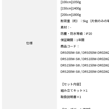
[100cm]1050g
[150cm]1400g
[200cm]1800g
耐荷重（約）：5kg（片側のみの場
素材：-
防塵・防水等級：IP20
保証期間：1年間
仕様
商品コード：
DRS050W-SIII / DRS050W-DR02W2
DRS100W-SIII / DRS100W-DR02W2
DRS150W-SIII / DRS150W-DR02W2
DRS200W-SIII / DRS200W-DR02W2
【セット内容】
組み立てキット×1
取扱説明書×1