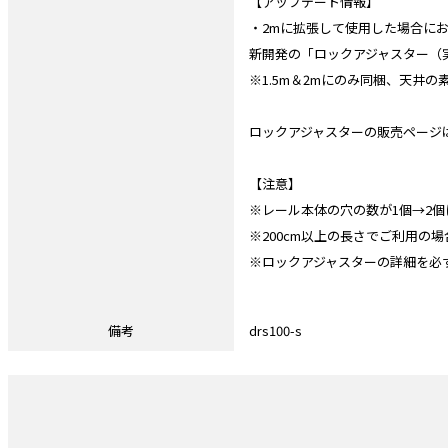
【アップデート情報】
・2mに拡張して使用した場合に
新開発の「ロックアジャスター（
※1.5m＆2mにのみ同梱、天井
ロックアジャスターの販売ページ
【注意】
※レール本体の穴の数が1個→2
※200cm以上の長さでご利用の
※ロックアジャスターの詳細を必
備考
drs100-s