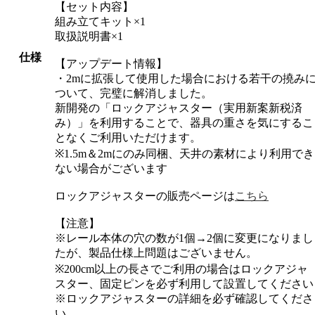
【セット内容】
組み立てキット×1
取扱説明書×1
仕様
【アップデート情報】
・2mに拡張して使用した場合における若干の撓み
ついて、完璧に解消しました。
新開発の「ロックアジャスター（実用新案新税済
み）」を利用することで、器具の重さを気にするこ
となくご利用いただけます。
※1.5m＆2mにのみ同梱、天井の素材により利用でき
ない場合がございます
ロックアジャスターの販売ページは
こちら
【注意】
※レール本体の穴の数が1個→2個に変更になりまし
たが、製品仕様上問題はございません。
※200cm以上の長さでご利用の場合はロックアジャ
スター、固定ピンを必ず利用して設置してください
※ロックアジャスターの詳細を必ず確認してくださ
い