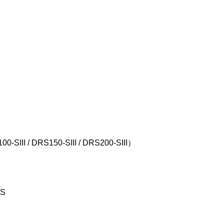
SIII / DRS150-SIII / DRS200-SIII）
JS