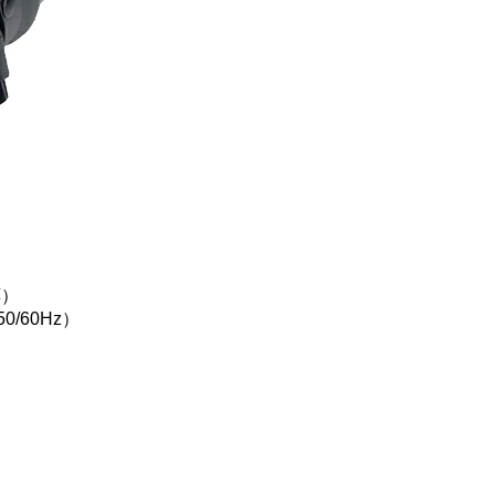
応）
0/60Hz）