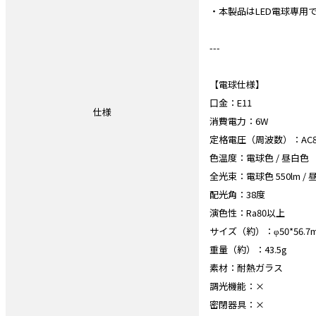
・本製品はLED電球専用
---
【電球仕様】
口金：E11
仕様
消費電力：6W
定格電圧（周波数）：AC85-
色温度：電球色 / 昼白色
全光束：電球色 550lm / 昼
配光角：38度
演色性：Ra80以上
サイズ（約）：φ50*56.7
重量（約）：43.5g
素材：耐熱ガラス
調光機能：×
密閉器具：×