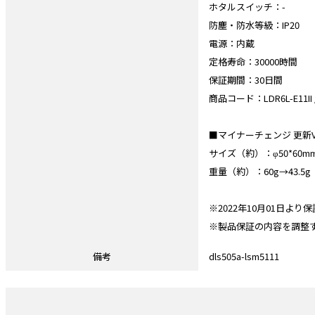
ホタルスイッチ：-
防塵・防水等級：IP20
電源：内蔵
定格寿命：30000時間
保証期間：30日間
商品コード：LDR6L-E11II / 
■マイナーチェンジ 更新Ver1
サイズ（約）：φ50*60mm→
重量（約）：60g→43.5g
※2022年10月01日よ
※製品保証の内容を調整
備考
dls505a-lsm5111