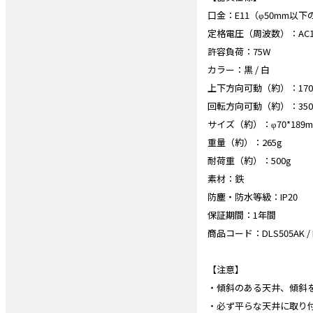
口金：E11（φ50mm以
定格電圧（周波数）：AC100
許容負荷：75W
カラー：黒 / 白
上下方向可動（約）：17
回転方向可動（約）：35
サイズ（約）：φ70*189
重量（約）：265g
耐荷重（約）：500g
素材：鉄
防塵・防水等級：IP20
保証期間：1年間
商品コード：DLS505AK / 
【注意】
・傾斜のある天井、傾斜
・必ず平らな天井に取り