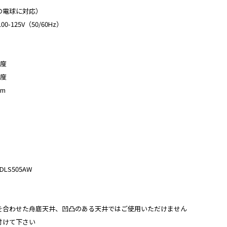
下の電球に対応）
-125V（50/60Hz）
0度
0度
mm
DLS505AW
を合わせた舟底天井、凹凸のある天井ではご使用いただけません
付けて下さい