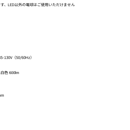
です、LED以外の電球はご使用いただけません
130V（50/60Hz）
白色 600lm
mm