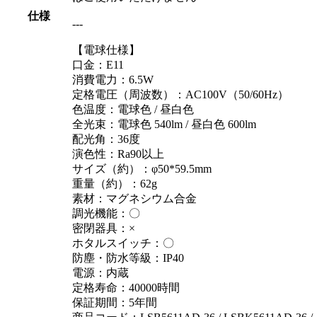
仕様
---
【電球仕様】
口金：E11
消費電力：6.5W
定格電圧（周波数）：AC100V（50/60Hz）
色温度：電球色 / 昼白色
全光束：電球色 540lm / 昼白色 600lm
配光角：36度
演色性：Ra90以上
サイズ（約）：φ50*59.5mm
重量（約）：62g
素材：マグネシウム合金
調光機能：〇
密閉器具：×
ホタルスイッチ：〇
防塵・防水等級：IP40
電源：内蔵
定格寿命：40000時間
保証期間：5年間