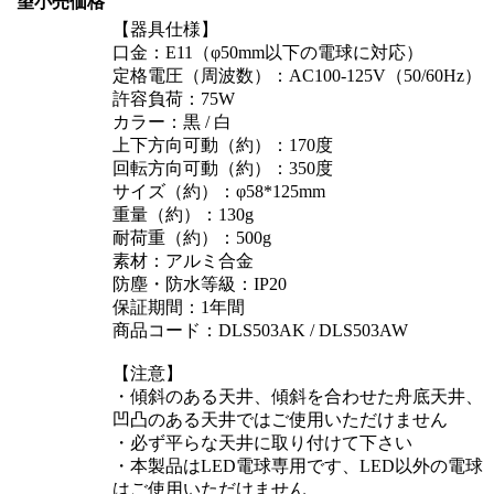
望小売価格
【器具仕様】
口金：E11（φ50mm以下の電球に対応）
定格電圧（周波数）：AC100-125V（50/60Hz）
許容負荷：75W
カラー：黒 / 白
上下方向可動（約）：170度
回転方向可動（約）：350度
サイズ（約）：φ58*125mm
重量（約）：130g
耐荷重（約）：500g
素材：アルミ合金
防塵・防水等級：IP20
保証期間：1年間
商品コード：DLS503AK / DLS503AW
【注意】
・傾斜のある天井、傾斜を合わせた舟底天井、
凹凸のある天井ではご使用いただけません
・必ず平らな天井に取り付けて下さい
・本製品はLED電球専用です、LED以外の電球
はご使用いただけません