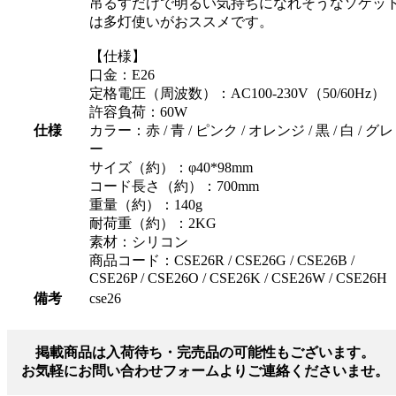
吊るすだけで明るい気持ちになれそうなソケッ
は多灯使いがおススメです。
【仕様】
口金：E26
定格電圧（周波数）：AC100-230V（50/60Hz）
許容負荷：60W
仕様
カラー：赤 / 青 / ピンク / オレンジ / 黒 / 白 / グレ
ー
サイズ（約）：φ40*98mm
コード長さ（約）：700mm
重量（約）：140g
耐荷重（約）：2KG
素材：シリコン
商品コード：CSE26R / CSE26G / CSE26B /
CSE26P / CSE26O / CSE26K / CSE26W / CSE26H
備考
cse26
掲載商品は入荷待ち・完売品の可能性もございます。
お気軽にお問い合わせフォームよりご連絡くださいませ。