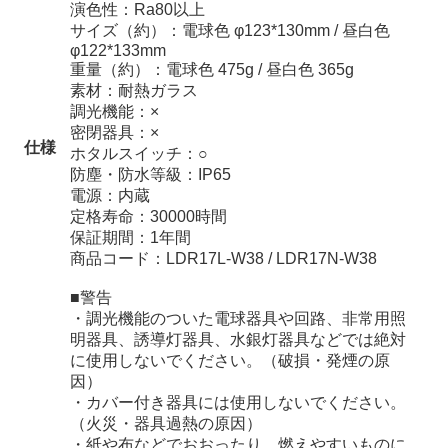
演色性：Ra80以上
サイズ（約）：電球色 φ123*130mm / 昼白色
φ122*133mm
重量（約）：電球色 475g / 昼白色 365g
素材：耐熱ガラス
調光機能：×
密閉器具：×
仕様
ホタルスイッチ：○
防塵・防水等級：IP65
電源：内蔵
定格寿命：30000時間
保証期間：1年間
商品コード：LDR17L-W38 / LDR17N-W38
■警告
・調光機能のついた電球器具や回路、非常用照
明器具、誘導灯器具、水銀灯器具などでは絶対
に使用しないでください。（破損・発煙の原
因）
・カバー付き器具には使用しないでください。
（火災・器具過熱の原因）
・紙や布などでおおったり、燃えやすいものに