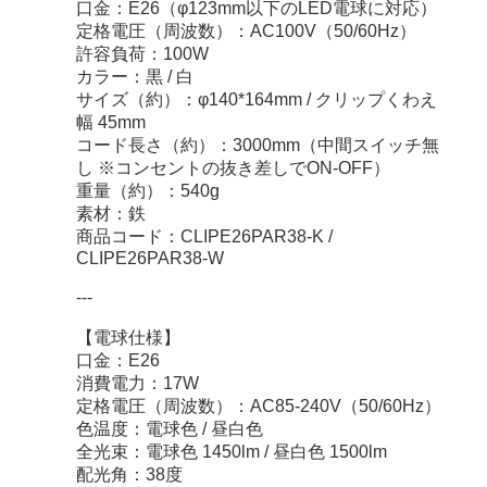
口金：E26（φ123mm以下のLED電球に対応）
定格電圧（周波数）：AC100V（50/60Hz）
許容負荷：100W
カラー：黒 / 白
サイズ（約）：φ140*164mm / クリップくわえ
幅 45mm
コード長さ（約）：3000mm（中間スイッチ無
し ※コンセントの抜き差しでON-OFF）
重量（約）：540g
素材：鉄
商品コード：CLIPE26PAR38-K /
CLIPE26PAR38-W
---
【電球仕様】
口金：E26
消費電力：17W
定格電圧（周波数）：AC85-240V（50/60Hz）
色温度：電球色 / 昼白色
全光束：電球色 1450lm / 昼白色 1500lm
配光角：38度