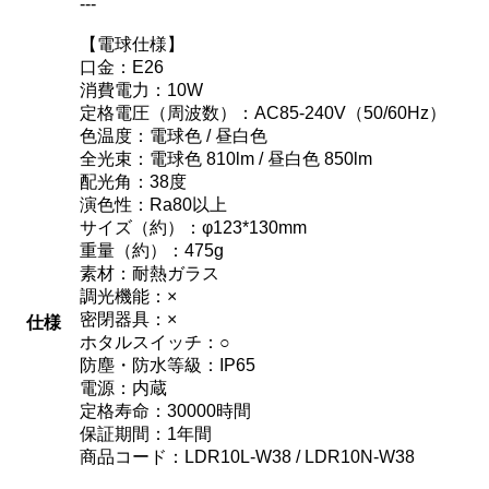
---
【電球仕様】
口金：E26
消費電力：10W
定格電圧（周波数）：AC85-240V（50/60Hz）
色温度：電球色 / 昼白色
全光束：電球色 810lm / 昼白色 850lm
配光角：38度
演色性：Ra80以上
サイズ（約）：φ123*130mm
重量（約）：475g
素材：耐熱ガラス
調光機能：×
密閉器具：×
仕様
ホタルスイッチ：○
防塵・防水等級：IP65
電源：内蔵
定格寿命：30000時間
保証期間：1年間
商品コード：LDR10L-W38 / LDR10N-W38