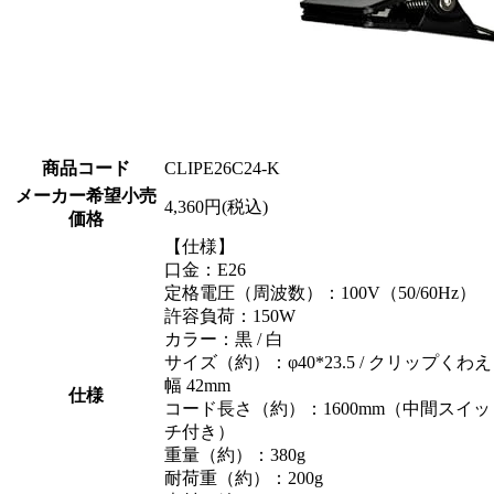
商品コード
CLIPE26C24-K
メーカー希望小売
4,360円(税込)
価格
【仕様】
口金：E26
定格電圧（周波数）：100V（50/60Hz）
許容負荷：150W
カラー：黒 / 白
サイズ（約）：φ40*23.5 / クリップくわえ
幅 42mm
仕様
コード長さ（約）：1600mm（中間スイッ
チ付き）
重量（約）：380g
耐荷重（約）：200g