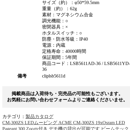
サイズ（約）：φ50*59.5mm
重量（約）：62g
素材：マグネシウム合金
調光機能：○
密閉器具：×
ホタルスイッチ：○
防塵・防水等級：IP40
電源：内蔵
定格寿命：40000時間
保証期間：5年間
商品コード：LSB5611AD-36 / LSB5611YD
36
備考
cliplsb5611d
掲載商品は入荷待ち・完売品の可能性もございます。
お気軽にお問い合わせフォームよりご連絡くださいませ。
カテゴリ：
製品カタログ
CM-300ZS LEDムービング ACME CM-300ZS 19xOsram LED
Pageant 300 Zooｍ付き デモ機の貸出が可能です ビームテック