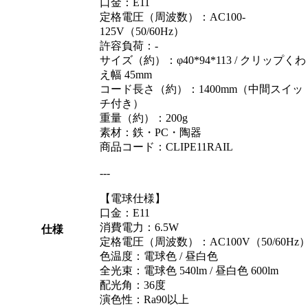
口金：E11
定格電圧（周波数）：AC100-
125V（50/60Hz）
許容負荷：-
サイズ（約）：φ40*94*113 / クリップくわ
え幅 45mm
コード長さ（約）：1400mm（中間スイッ
チ付き）
重量（約）：200g
素材：鉄・PC・陶器
商品コード：CLIPE11RAIL
---
【電球仕様】
口金：E11
消費電力：6.5W
仕様
定格電圧（周波数）：AC100V（50/60Hz
色温度：電球色 / 昼白色
全光束：電球色 540lm / 昼白色 600lm
配光角：36度
演色性：Ra90以上