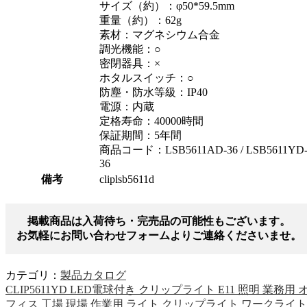
サイズ（約）：φ50*59.5mm
重量（約）：62g
素材：マグネシウム合金
調光機能：○
密閉器具：×
ホタルスイッチ：○
防塵・防水等級：IP40
電源：内蔵
定格寿命：40000時間
保証期間：5年間
商品コード：LSB5611AD-36 / LSB5611YD
36
備考
cliplsb5611d
掲載商品は入荷待ち・完売品の可能性もございます。
お気軽にお問い合わせフォームよりご連絡くださいませ。
カテゴリ：
製品カタログ
CLIP5611YD LED電球付き クリップライト E11 照明 業務用 
フィス 工場 現場 作業用 ライト クリップライト ワークライト