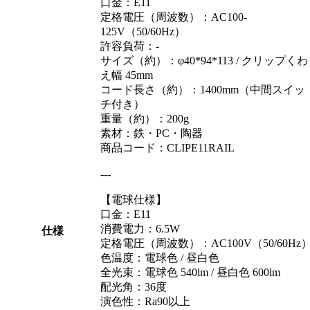
口金：E11
定格電圧（周波数）：AC100-
125V（50/60Hz）
許容負荷：-
サイズ（約）：φ40*94*113 / クリップくわ
え幅 45mm
コード長さ（約）：1400mm（中間スイッ
チ付き）
重量（約）：200g
素材：鉄・PC・陶器
商品コード：CLIPE11RAIL
---
【電球仕様】
口金：E11
消費電力：6.5W
仕様
定格電圧（周波数）：AC100V（50/60Hz
色温度：電球色 / 昼白色
全光束：電球色 540lm / 昼白色 600lm
配光角：36度
演色性：Ra90以上